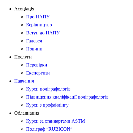
Асоціація
Про НАПУ
Керівництво
Вступ до НАПУ
Галерея
Новини
Послуги
Перевірки
Експертизи
Навчання
Курси поліграфологів
Підвищення кваліфікації поліграфологів
Курси з профайлінгу
Обладнання
Курси за стандартами ASTM
Поліграф “RUBICON”