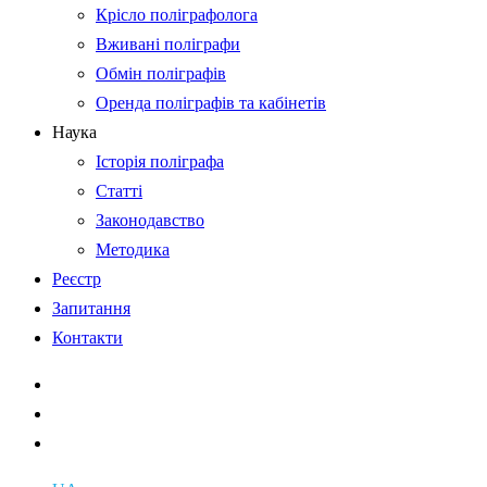
Крісло поліграфолога
Вживані поліграфи
Обмін поліграфів
Оренда поліграфів та кабінетів
Наука
Історія поліграфа
Статті
Законодавство
Методика
Реєстр
Запитання
Контакти