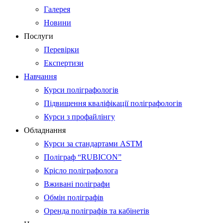
Галерея
Новини
Послуги
Перевірки
Експертизи
Навчання
Курси поліграфологів
Підвищення кваліфікації поліграфологів
Курси з профайлінгу
Обладнання
Курси за стандартами ASTM
Поліграф “RUBICON”
Крісло поліграфолога
Вживані поліграфи
Обмін поліграфів
Оренда поліграфів та кабінетів