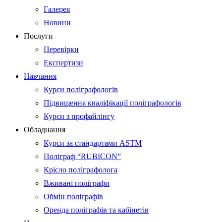
Галерея
Новини
Послуги
Перевірки
Експертизи
Навчання
Курси поліграфологів
Підвищення кваліфікації поліграфологів
Курси з профайлінгу
Обладнання
Курси за стандартами ASTM
Поліграф “RUBICON”
Крісло поліграфолога
Вживані поліграфи
Обмін поліграфів
Оренда поліграфів та кабінетів