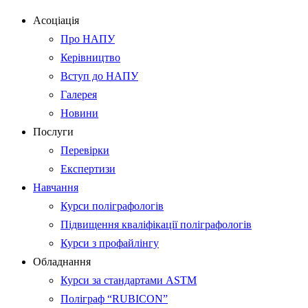
Асоціація
Про НАПУ
Керівництво
Вступ до НАПУ
Галерея
Новини
Послуги
Перевірки
Експертизи
Навчання
Курси поліграфологів
Підвищення кваліфікації поліграфологів
Курси з профайлінгу
Обладнання
Курси за стандартами ASTM
Поліграф “RUBICON”