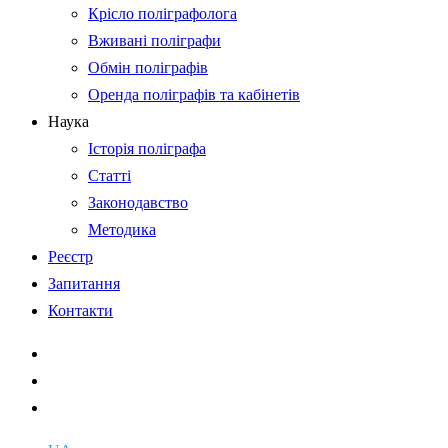
Крісло поліграфолога
Вживані поліграфи
Обмін поліграфів
Оренда поліграфів та кабінетів
Наука
Історія поліграфа
Статті
Законодавство
Методика
Реєстр
Запитання
Контакти