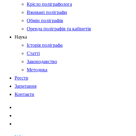
Крісло поліграфолога
Вживані поліграфи
Обмін поліграфів
Оренда поліграфів та кабінетів
Наука
Історія поліграфа
Статті
Законодавство
Методика
Реєстр
Запитання
Контакти