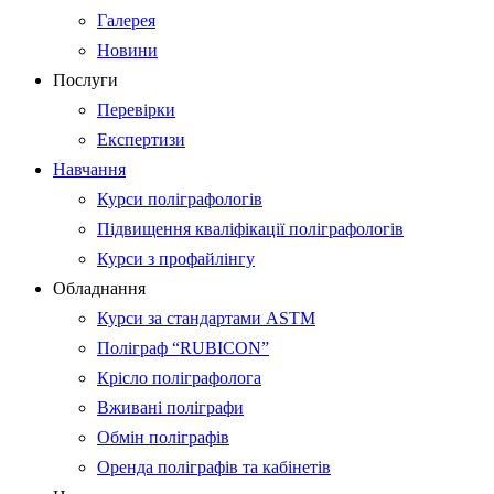
Галерея
Новини
Послуги
Перевірки
Експертизи
Навчання
Курси поліграфологів
Підвищення кваліфікації поліграфологів
Курси з профайлінгу
Обладнання
Курси за стандартами ASTM
Поліграф “RUBICON”
Крісло поліграфолога
Вживані поліграфи
Обмін поліграфів
Оренда поліграфів та кабінетів