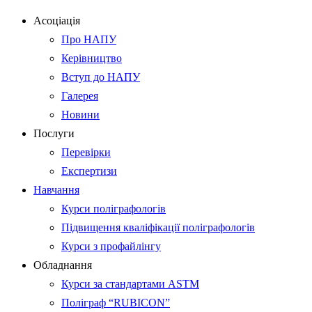
Асоціація
Про НАПУ
Керівництво
Вступ до НАПУ
Галерея
Новини
Послуги
Перевірки
Експертизи
Навчання
Курси поліграфологів
Підвищення кваліфікації поліграфологів
Курси з профайлінгу
Обладнання
Курси за стандартами ASTM
Поліграф “RUBICON”