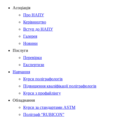
Асоціація
Про НАПУ
Керівництво
Вступ до НАПУ
Галерея
Новини
Послуги
Перевірки
Експертизи
Навчання
Курси поліграфологів
Підвищення кваліфікації поліграфологів
Курси з профайлінгу
Обладнання
Курси за стандартами ASTM
Поліграф “RUBICON”