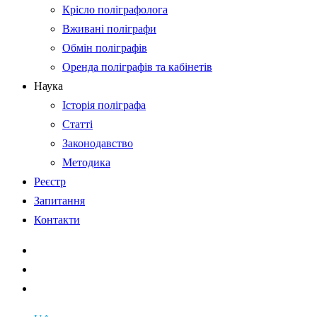
Крісло поліграфолога
Вживані поліграфи
Обмін поліграфів
Оренда поліграфів та кабінетів
Наука
Історія поліграфа
Статті
Законодавство
Методика
Реєстр
Запитання
Контакти