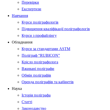
Перевірки
Експертизи
Навчання
Курси поліграфологів
Підвищення кваліфікації поліграфологів
Курси з профайлінгу
Обладнання
Курси за стандартами ASTM
Поліграф “RUBICON”
Крісло поліграфолога
Вживані поліграфи
Обмін поліграфів
Оренда поліграфів та кабінетів
Наука
Історія поліграфа
Статті
Законодавство