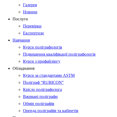
Галерея
Новини
Послуги
Перевірки
Експертизи
Навчання
Курси поліграфологів
Підвищення кваліфікації поліграфологів
Курси з профайлінгу
Обладнання
Курси за стандартами ASTM
Поліграф “RUBICON”
Крісло поліграфолога
Вживані поліграфи
Обмін поліграфів
Оренда поліграфів та кабінетів