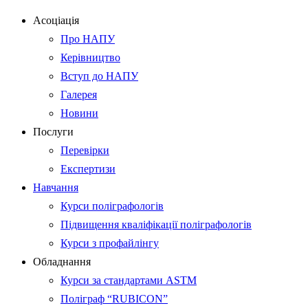
Асоціація
Про НАПУ
Керівництво
Вступ до НАПУ
Галерея
Новини
Послуги
Перевірки
Експертизи
Навчання
Курси поліграфологів
Підвищення кваліфікації поліграфологів
Курси з профайлінгу
Обладнання
Курси за стандартами ASTM
Поліграф “RUBICON”