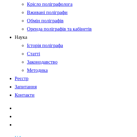
Крісло поліграфолога
Вживані поліграфи
Обмін поліграфів
Оренда поліграфів та кабінетів
Наука
Історія поліграфа
Статті
Законодавство
Методика
Реєстр
Запитання
Контакти