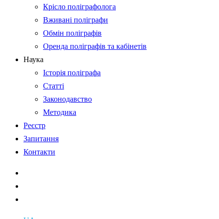
Крісло поліграфолога
Вживані поліграфи
Обмін поліграфів
Оренда поліграфів та кабінетів
Наука
Історія поліграфа
Статті
Законодавство
Методика
Реєстр
Запитання
Контакти