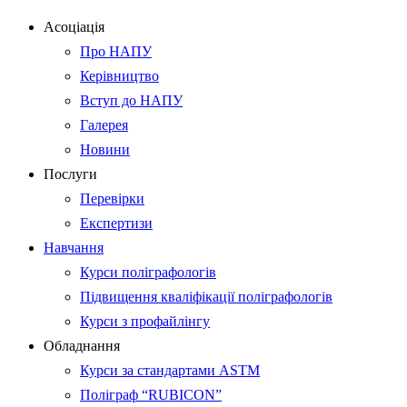
Асоціація
Про НАПУ
Керівництво
Вступ до НАПУ
Галерея
Новини
Послуги
Перевірки
Експертизи
Навчання
Курси поліграфологів
Підвищення кваліфікації поліграфологів
Курси з профайлінгу
Обладнання
Курси за стандартами ASTM
Поліграф “RUBICON”