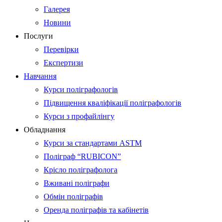
Галерея
Новини
Послуги
Перевірки
Експертизи
Навчання
Курси поліграфологів
Підвищення кваліфікації поліграфологів
Курси з профайлінгу
Обладнання
Курси за стандартами ASTM
Поліграф “RUBICON”
Крісло поліграфолога
Вживані поліграфи
Обмін поліграфів
Оренда поліграфів та кабінетів