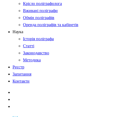
Крісло поліграфолога
Вживані поліграфи
Обмін поліграфів
Оренда поліграфів та кабінетів
Наука
Історія поліграфа
Статті
Законодавство
Методика
Реєстр
Запитання
Контакти