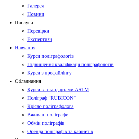
Галерея
Новини
Послуги
Перевірки
Експертизи
Навчання
Курси поліграфологів
Підвищення кваліфікації поліграфологів
Курси з профайлінгу
Обладнання
Курси за стандартами ASTM
Поліграф “RUBICON”
Крісло поліграфолога
Вживані поліграфи
Обмін поліграфів
Оренда поліграфів та кабінетів