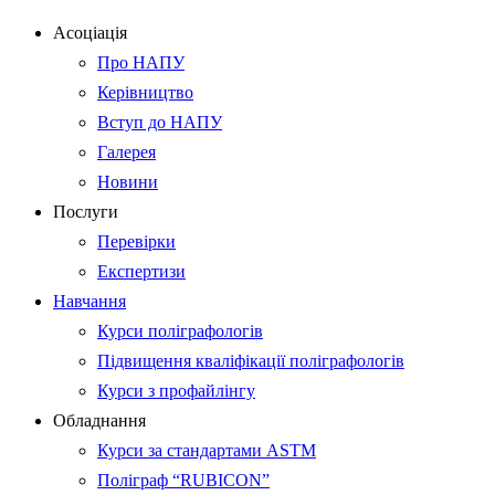
Асоціація
Про НАПУ
Керівництво
Вступ до НАПУ
Галерея
Новини
Послуги
Перевірки
Експертизи
Навчання
Курси поліграфологів
Підвищення кваліфікації поліграфологів
Курси з профайлінгу
Обладнання
Курси за стандартами ASTM
Поліграф “RUBICON”