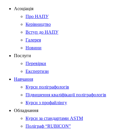
Асоціація
Про НАПУ
Керівництво
Вступ до НАПУ
Галерея
Новини
Послуги
Перевірки
Експертизи
Навчання
Курси поліграфологів
Підвищення кваліфікації поліграфологів
Курси з профайлінгу
Обладнання
Курси за стандартами ASTM
Поліграф “RUBICON”