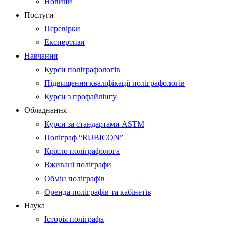
Новини
Послуги
Перевірки
Експертизи
Навчання
Курси поліграфологів
Підвищення кваліфікації поліграфологів
Курси з профайлінгу
Обладнання
Курси за стандартами ASTM
Поліграф “RUBICON”
Крісло поліграфолога
Вживані поліграфи
Обмін поліграфів
Оренда поліграфів та кабінетів
Наука
Історія поліграфа