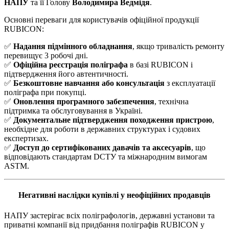
НАПУ
та її Голову
Володимира Ведмідя
.
Основні переваги для користувачів офіційної продукції
RUBICON:
✅
Надання підмінного обладнання
, якщо тривалість ремонту
перевищує 3 робочі дні.
✅
Офіційна реєстрація поліграфа
в базі RUBICON і
підтвердження його автентичності.
✅
Безкоштовне навчання або консультація
з експлуатації
поліграфа при покупці.
✅
Оновлення програмного забезпечення
, технічна
підтримка та обслуговування в Україні.
✅
Документальне підтвердження походження пристрою
,
необхідне для роботи в державних структурах і судових
експертизах.
✅
Доступ до сертифікованих давачів та аксесуарів
, що
відповідають стандартам DСТУ та міжнародним вимогам
ASTM.
Негативні наслідки купівлі у неофіційних продавців
НАПУ застерігає всіх поліграфологів, державні установи та
приватні компанії від придбання поліграфів RUBICON у