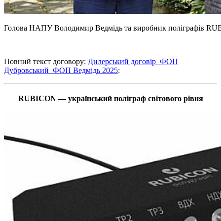
Голова НАПУ Володимир Ведмідь та виробник поліграфів RU
Повний текст договору:
Дилерський договір_ФОП
Дубровський_ФОП Ведмідь 2025
:
RUBICON — український поліграф світового рівня