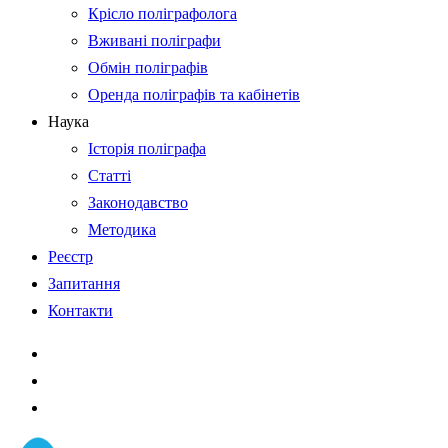
Крісло поліграфолога
Вживані поліграфи
Обмін поліграфів
Оренда поліграфів та кабінетів
Наука
Історія поліграфа
Статті
Законодавство
Методика
Реєстр
Запитання
Контакти