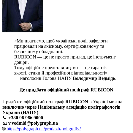
«Ми прагнемо, щоб українські поліграфологи
працювали на якісному, сертифікованому та
безпечному обладнанні.
RUBICON — це не просто прилад, це інструмент
довіри.
Тому офіційне представництво — це гарантія
якості, етики й професійної відповідальності»,
— наголосив Голова НАПУ
Володимир Ведмідь
.
Де придбати офіційний поліграф RUBICON
Придбати офіційний поліграф
RUBICON
в Україні можна
виключно через Національну асоціацію поліграфологів
України (НАПУ)
:
📞
+380 96 966 9000
📧
v.vedmid@polygraph.ua
🌐
https://polygraph.ua/prodazh-poligrafiv/