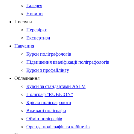
Галерея
Новини
Послуги
Перевірки
Експертизи
Навчання
Курси поліграфологів
Підвищення кваліфікації поліграфологів
Курси з профайлінгу
Обладнання
Курси за стандартами ASTM
Поліграф “RUBICON”
Крісло поліграфолога
Вживані поліграфи
Обмін поліграфів
Оренда поліграфів та кабінетів