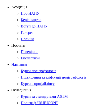
Асоціація
Про НАПУ
Керівництво
Вступ до НАПУ
Галерея
Новини
Послуги
Перевірки
Експертизи
Навчання
Курси поліграфологів
Підвищення кваліфікації поліграфологів
Курси з профайлінгу
Обладнання
Курси за стандартами ASTM
Поліграф “RUBICON”