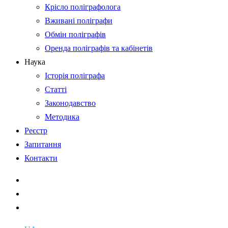
Крісло поліграфолога
Вживані поліграфи
Обмін поліграфів
Оренда поліграфів та кабінетів
Наука
Історія поліграфа
Статті
Законодавство
Методика
Реєстр
Запитання
Контакти