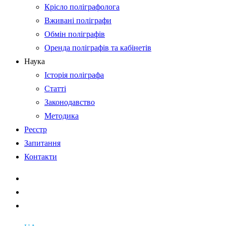
Крісло поліграфолога
Вживані поліграфи
Обмін поліграфів
Оренда поліграфів та кабінетів
Наука
Історія поліграфа
Статті
Законодавство
Методика
Реєстр
Запитання
Контакти