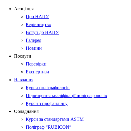
Асоціація
Про НАПУ
Керівництво
Вступ до НАПУ
Галерея
Новини
Послуги
Перевірки
Експертизи
Навчання
Курси поліграфологів
Підвищення кваліфікації поліграфологів
Курси з профайлінгу
Обладнання
Курси за стандартами ASTM
Поліграф “RUBICON”