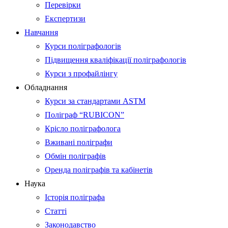
Перевірки
Експертизи
Навчання
Курси поліграфологів
Підвищення кваліфікації поліграфологів
Курси з профайлінгу
Обладнання
Курси за стандартами ASTM
Поліграф “RUBICON”
Крісло поліграфолога
Вживані поліграфи
Обмін поліграфів
Оренда поліграфів та кабінетів
Наука
Історія поліграфа
Статті
Законодавство