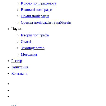
Крісло поліграфолога
Вживані поліграфи
Обмін поліграфів
Оренда поліграфів та кабінетів
Наука
Історія поліграфа
Статті
Законодавство
Методика
Реєстр
Запитання
Контакти