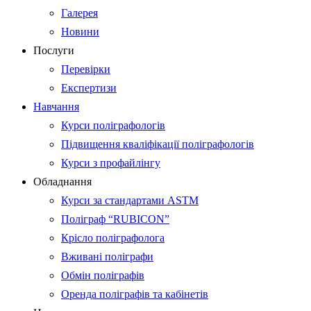
Галерея
Новини
Послуги
Перевірки
Експертизи
Навчання
Курси поліграфологів
Підвищення кваліфікації поліграфологів
Курси з профайлінгу
Обладнання
Курси за стандартами ASTM
Поліграф “RUBICON”
Крісло поліграфолога
Вживані поліграфи
Обмін поліграфів
Оренда поліграфів та кабінетів