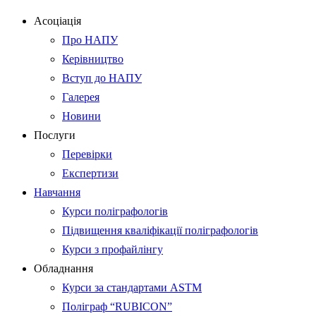
Асоціація
Про НАПУ
Керівництво
Вступ до НАПУ
Галерея
Новини
Послуги
Перевірки
Експертизи
Навчання
Курси поліграфологів
Підвищення кваліфікації поліграфологів
Курси з профайлінгу
Обладнання
Курси за стандартами ASTM
Поліграф “RUBICON”